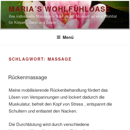
Zum
MARIA´S WOHLFÜHLOASE
Inhalt
Ihre individuelle Massage – Vom ersten Moment an eine Wohltat
springen
für Körper , Geist und Seele
Menü
SCHLAGWORT:
MASSAGE
Rückenmassage
Meine mobilisierende Rückenbehandlung fördert das
Lösen von Verspannungen und lockert dadurch die
Muskulatur, befreit den Kopf von Stress , entspannt die
Schultern und entlastet den Nacken.
Die Durchblutung wird durch verschiedene